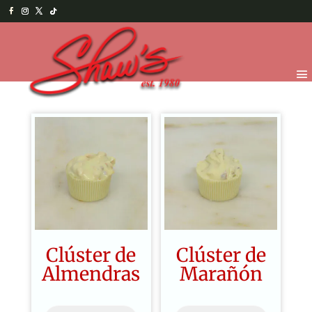
Clúster de
Clúster de
Almendras
Marañón