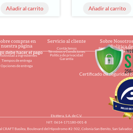
Añadir al carrito
Añadir al carrito
obre compras en
Servicio al cliente
Sobre Nosotro
nuestra página
Política d
Contáctenos
Página web de Etcéter
Términos y Condiciones
ago debe hacer el pago
Restaurantes Shaw's
Política de privacidad
nsitividad a ingredientes
Garantía
Tiempos de entrega
Opciones de entrega
Certificado de seguridad 
Etcétera, S.A. de C.V.
NIT: 0614-171180-001-8
l CRAFT Basilea, Boulevard del Hipodromo #2-502, Colonia San Benito, San Salvador, 