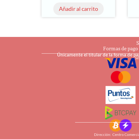
Añadir al carrito
S
Formas de pago
Únicamente el titular de la forma de p
Se
Dirección: Centro Comercia