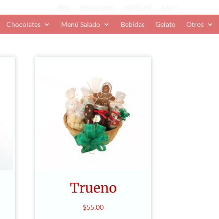
Blog
Restaurantes
eGift Card
Log In
Chocolates
Menú Salado
Bebidas
Gelato
Otros
Trueno
$
55.00