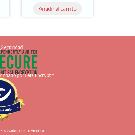
Añadir al carrito
s
e Seguridad
a
brindado por
Lets Encrypt™
El Salvador, Centro América