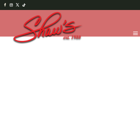
Inicio
/
Menu Salado
/
Hamburguesas
/ Aguacate