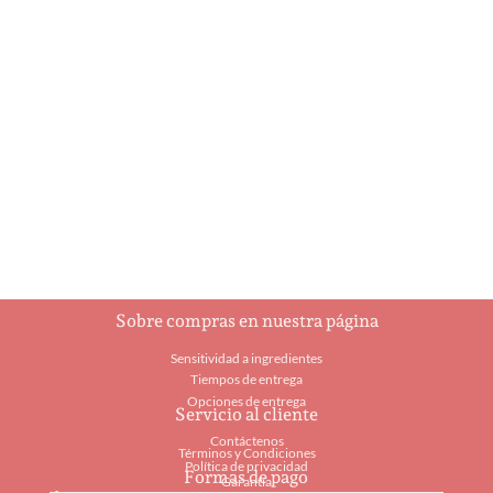
Mushroom Burger
Sloppy Joe
$
10.00
$
10.60
Añadir al carrito
Añadir al carrito
Sobre compras en nuestra página
Sensitividad a ingredientes
Tiempos de entrega
Opciones de entrega
Servicio al cliente
Contáctenos
Términos y Condiciones
Política de privacidad
Formas de pago
Garantía