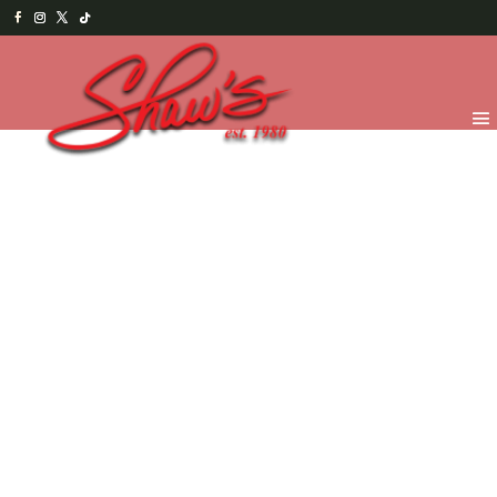
Inicio
/
Temporada
/
Happy Halloween 2025
/
Trick or
Treat - Chocolates
/ ARAÑA DE CHOCOLATE