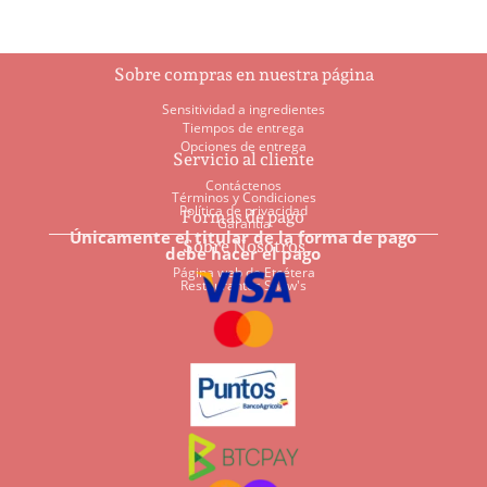
Sobre compras en nuestra página
Sensitividad a ingredientes
Tiempos de entrega
Opciones de entrega
Servicio al cliente
Contáctenos
Términos y Condiciones
Política de privacidad
Formas de pago
Garantía
Únicamente el titular de la forma de pago
Sobre Nosotros
debe hacer el pago
Página web de Etcétera
Restaurantes Shaw's