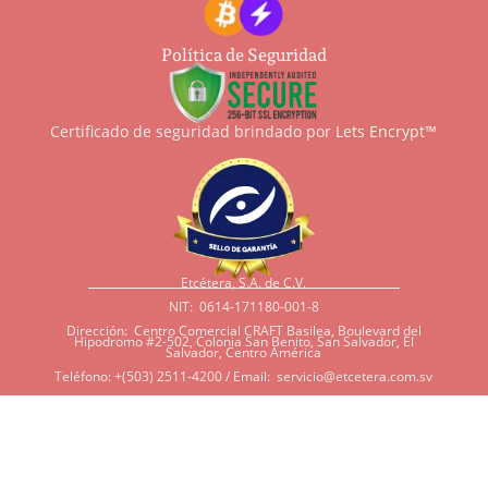
Política de Seguridad
Certificado de seguridad brindado por
Lets Encrypt™
Etcétera, S.A. de C.V.
NIT: 0614-171180-001-8
Dirección: Centro Comercial CRAFT Basilea, Boulevard del
Hipodromo #2-502, Colonia San Benito, San Salvador, El
Salvador, Centro América
Teléfono: +(503) 2511-4200 / Email:
servicio@etcetera.com.sv
Sensitividad a ingredientes
Si tiene sensitividad a
algunos ingredientes por