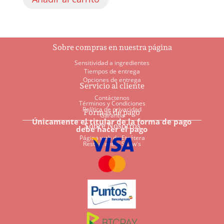
Sobre compras en nuestra página
Sensitividad a ingredientes
Tiempos de entrega
Opciones de entrega
Servicio al cliente
Contáctenos
Términos y Condiciones
Política de privacidad
Formas de pago
Garantía
Únicamente el titular de la forma de pago
Sobre Nosotros
debe hacer el pago
Página web de Etcétera
Restaurantes Shaw's