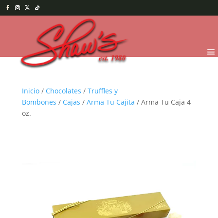
Inicio
/
Chocolates
/
Truffles y
Bombones
/
Cajas
/
Arma Tu Cajita
/ Arma Tu Caja 4
oz.