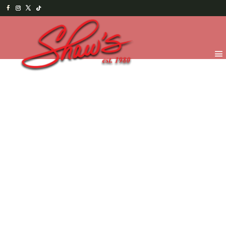
Inicio
/
Chocolates
/
Por pedido especial
/ Canasta
Especial