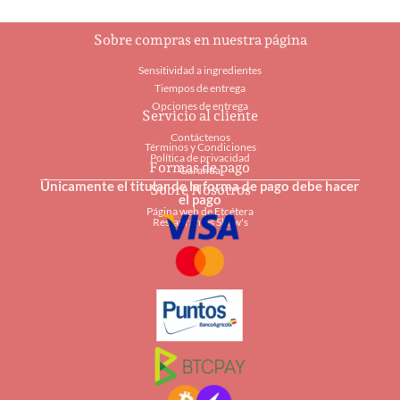
Sobre compras en nuestra página
Sensitividad a ingredientes
Tiempos de entrega
Opciones de entrega
Servicio al cliente
Contáctenos
Términos y Condiciones
Política de privacidad
Formas de pago
Garantía
Únicamente el titular de la forma de pago debe hacer
Sobre Nosotros
el pago
Página web de Etcétera
Restaurantes Shaw's