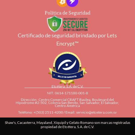
Política de Seguridad
Certificado de seguridad brindado por
Lets
Encrypt™
Etcétera, S.A. de C.V.
NIT: 0614-171180-001-8
Dirección: Centro Comercial CRAFT Basilea, Boulevard del
Hipodromo #2-502, Colonia San Benito, San Salvador, El Salvador,
Centro América
Teléfono: +(503) 2511-4200 / Email:
servicio@etcetera.com.sv
Shaw's, Cacaoterra, Mayaland, Xiquipil y Gelato Romano son marcas registradas
propiedad de Etcétera, S.A. de C.V.