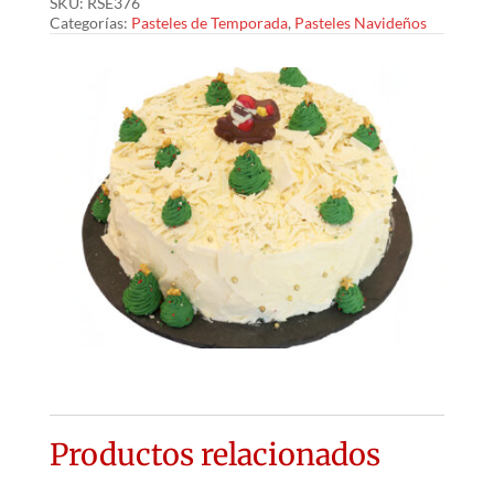
SKU:
RSE376
cantidad
Categorías:
Pasteles de Temporada
,
Pasteles Navideños
Productos relacionados