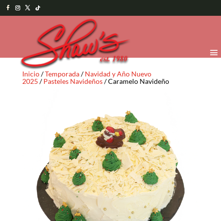
Inicio
/
Temporada
/
Navidad y Año Nuevo
2025
/
Pasteles Navideños
/ Caramelo Navideño