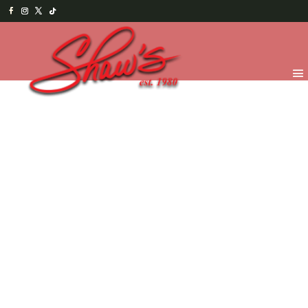
Inicio
/
Chocolates
/
Por pedido especial
/ Carro
antiguo deportivo