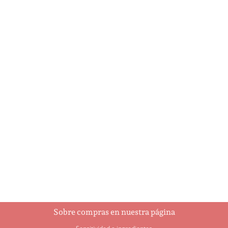
A Holly Jolly Christmas
Ajedrez
$
5.95
$
93.00
Añadir al
Añadir al
carrito
carrito
Sobre compras en nuestra página