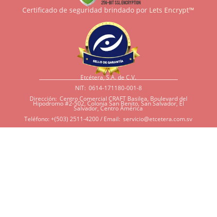
Certificado de seguridad brindado por
Lets Encrypt™
Etcétera, S.A. de C.V.
NIT: 0614-171180-001-8
Dirección: Centro Comercial CRAFT Basilea, Boulevard del
Hipodromo #2-502, Colonia San Benito, San Salvador, El
Salvador, Centro América
Teléfono: +(503) 2511-4200 / Email:
servicio@etcetera.com.sv
Sensitividad a ingredientes
Si tiene sensitividad a
algunos ingredientes por
alergias, diábetes, o otras
condiciones, es imperativo
que tenga en mente que
muchos de nuestros
productos tienen
ingredientes como cacao,