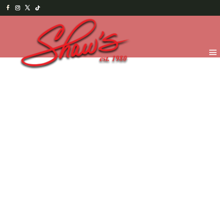
Inicio
/
Temporada
/
Navidad y Año Nuevo
2025
/
Pasteles Navideños
/ Cheesecake Pecanas