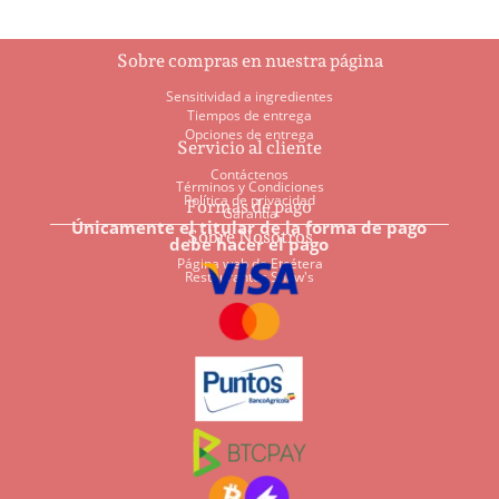
Sobre compras en nuestra página
Sensitividad a ingredientes
Tiempos de entrega
Opciones de entrega
Servicio al cliente
Contáctenos
Términos y Condiciones
Política de privacidad
Formas de pago
Garantía
Únicamente el titular de la forma de pago
Sobre Nosotros
debe hacer el pago
Página web de Etcétera
Restaurantes Shaw's