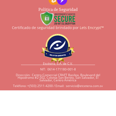
Política de Seguridad
Certificado de seguridad brindado por
Lets Encrypt™
Etcétera, S.A. de C.V.
NIT: 0614-171180-001-8
Dirección: Centro Comercial CRAFT Basilea, Boulevard del
Hipodromo #2-502, Colonia San Benito, San Salvador, El
Salvador, Centro América
Teléfono: +(503) 2511-4200 / Email:
servicio@etcetera.com.sv
Sensitividad a ingredientes
Si tiene sensitividad a
algunos ingredientes por
alergias, diábetes, o otras