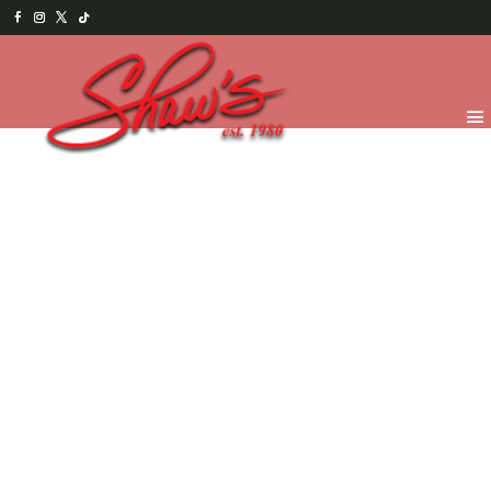
Inicio
/
Temporada
/
Navidad y Año Nuevo
2025
/
MasDeliciasNavideñas
/ Christmas Brownie Pops