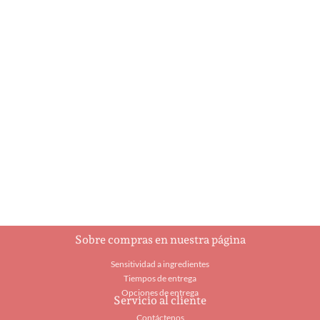
Brownie Pop
Brownie Pop
$
2.60
$
2.60
Añadir al carrito
Añadir al carrito
Sobre compras en nuestra página
Sensitividad a ingredientes
Tiempos de entrega
Opciones de entrega
Servicio al cliente
Contáctenos