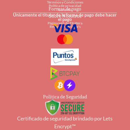
Términos y Condiciones
Política de privacidad
Formas de pago
Garantía
Únicamente el titular de la forma de pago debe hacer
Sobre Nosotros
el pago
Página web de Etcétera
Restaurantes Shaw's
Política de Seguridad
Certificado de seguridad brindado por
Lets
Encrypt™