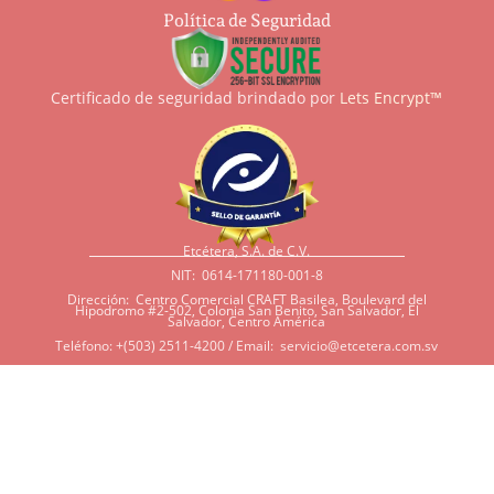
Política de Seguridad
Certificado de seguridad brindado por
Lets Encrypt™
Etcétera, S.A. de C.V.
NIT: 0614-171180-001-8
Dirección: Centro Comercial CRAFT Basilea, Boulevard del
Hipodromo #2-502, Colonia San Benito, San Salvador, El
Salvador, Centro América
Teléfono: +(503) 2511-4200 / Email:
servicio@etcetera.com.sv
Sensitividad a ingredientes
Si tiene sensitividad a
algunos ingredientes por
alergias, diábetes, o otras
condiciones, es imperativo