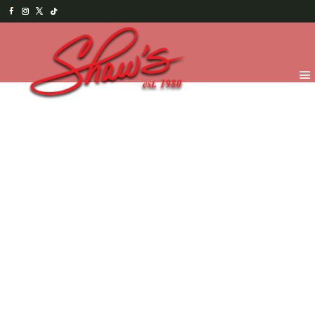
Inicio
/
Chocolates
/
Por pedido especial
/ Círculo con
dedicatoria