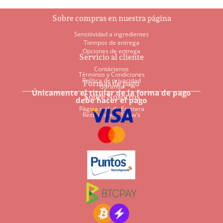
Sobre compras en nuestra página
Sensitividad a ingredientes
Tiempos de entrega
Opciones de entrega
Servicio al cliente
Contáctenos
Términos y Condiciones
Política de privacidad
Formas de pago
Garantía
Únicamente el titular de la forma de pago
Sobre Nosotros
debe hacer el pago
Página web de Etcétera
Restaurantes Shaw's