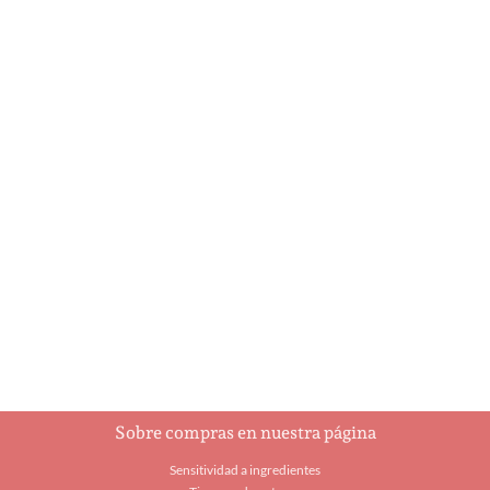
A Holly Jolly
Ajedrez
Christmas
$
93.00
$
5.95
Añadir al carrito
Añadir al carrito
Sobre compras en nuestra página
Sensitividad a ingredientes