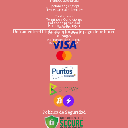
Tiempos de entrega
Opciones de entrega
Servicio al cliente
Contáctenos
Términos y Condiciones
Política de privacidad
Formas de pago
Garantía
Únicamente el titular de la forma de pago debe hacer
Sobre Nosotros
el pago
Página web de Etcétera
Restaurantes Shaw's
Política de Seguridad