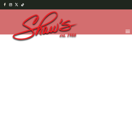
Inicio
/
Chocolates
/
Por pedido especial
/ Cochecito