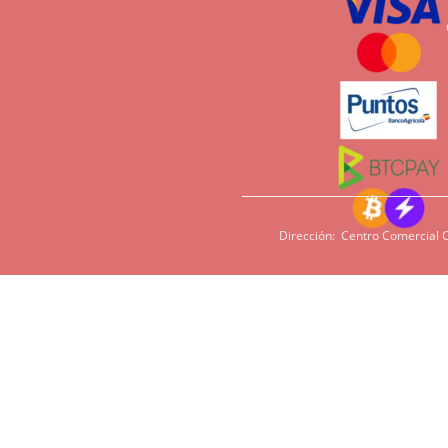
Dirección: Centro Comercial C
Si tiene sensi
imperativo qu
cacao, harina,
en algunas pe
podamos ofrece
Tiempos de entrega