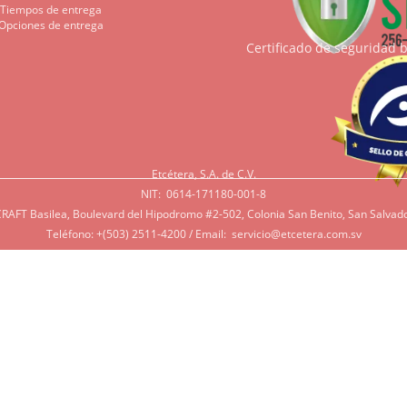
Tiempos de entrega
Opciones de entrega
Certificado de seguridad 
Etcétera, S.A. de C.V.
NIT: 0614-171180-001-8
RAFT Basilea, Boulevard del Hipodromo #2-502, Colonia San Benito, San Salvado
Teléfono: +(503) 2511-4200 / Email:
servicio@etcetera.com.sv
Sensitividad a ingredientes
tividad a algunos ingredientes por alergias, diábetes, o otras 
e tenga en mente que muchos de nuestros productos tienen ing
 azúcar, productos lácteos, soya, y otros que potencialmente pue
rsonas. Si tiene alguna de estas condiciones, por favor contác
r lo más de acorde a sus necesidades.