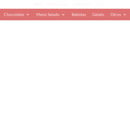
Blog
Restaurantes
eGift Card
Log In
Chocolates
Menú Salado
Bebidas
Gelato
Otros
-perience
con leche, relleno de crema de coco.
ing Easter Chocolate Eggs
,
Por pedido