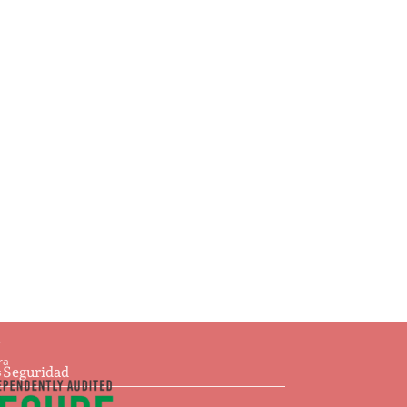
Ajedrez
$
93.00
Añadir al carrito
s
ra
e Seguridad
s