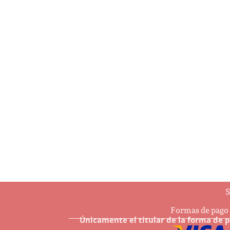
…And may all Your Christmases be
4 Ha
white
$
7.6
$
8.50
Añ
Añadir al carrito
S
Formas de pago
Únicamente el titular de la forma de 