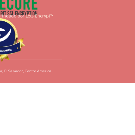
brindado por
Lets Encrypt™
r, El Salvador, Centro América
condiciones, es
redientes como
den ser dañinos
tenos para que