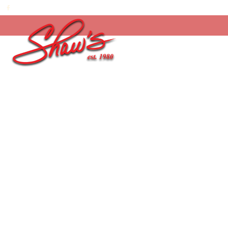
Inicio
/
Temporada
/
Easter 2026
/
Hopping Eas