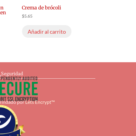
an
Crema de brócoli
ken
$
5.65
Añadir al carrito
s
e Seguridad
a
brindado por
Lets Encrypt™