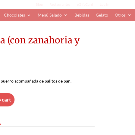
Blog
Restaurantes
eGift Card
Log In
Chocolates
Menú Salado
Bebidas
Gelato
Otros
a (con zanahoria y
 puerro acompañada de palitos de pan.
 cart
s