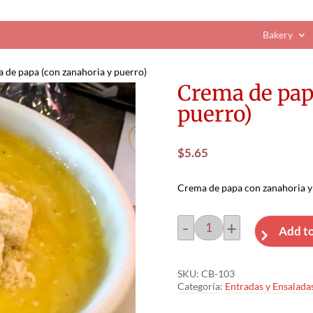
Bakery
 de papa (con zanahoria y puerro)
Crema de pap
puerro)
$
5.65
Crema de papa con zanahoria y
-
+
Add to
Crema
de
papa
SKU:
CB-103
(con
Categoría:
Entradas y Ensalada
zanahoria