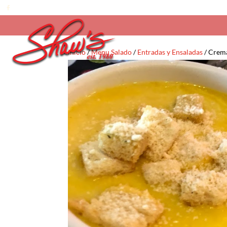
Inicio
/
Menu Salado
/
Entradas y Ensaladas
/ Crema