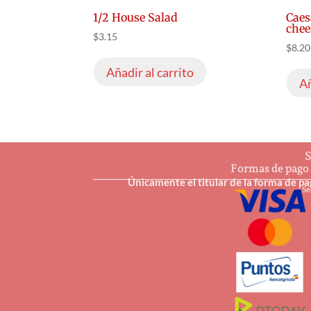
1/2 House Salad
Caes
chee
$
3.15
$
8.20
Añadir al carrito
Añ
S
Formas de pago
Únicamente el titular de la forma de p
Se