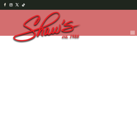
Inicio
/
Menu Salado
/
Entradas y Ensaladas
/ Crema de
tomate