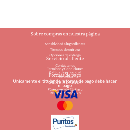
Añadir al carrito
Sobre compras en nuestra página
Sensitividad a ingredientes
Tiempos de entrega
Opciones de entrega
Servicio al cliente
Contáctenos
Términos y Condiciones
Política de privacidad
Formas de pago
Garantía
Únicamente el titular de la forma de pago debe hacer
Sobre Nosotros
el pago
Página web de Etcétera
Restaurantes Shaw's