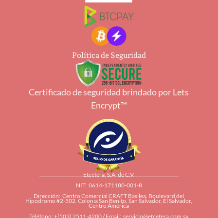
Política de Seguridad
Certificado de seguridad brindado por
Lets
Encrypt™
Etcétera, S.A. de C.V.
NIT: 0614-171180-001-8
Dirección: Centro Comercial CRAFT Basilea, Boulevard del
Hipodromo #2-502, Colonia San Benito, San Salvador, El Salvador,
Centro América
Teléfono: +(503) 2511-4200 / Email:
servicio@etcetera.com.sv