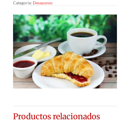
Categoría:
Desayunos
y
mermelada
cantidad
Productos relacionados