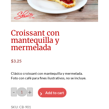
Croissant con
mantequilla y
mermelada
$
3.25
Clásico croissant con mantequilla y mermelada.
Foto con café para fines ilustrativos, no se incluye.
-
+
Add to cart
Croissant
con
SKU:
CB-901
mantequilla