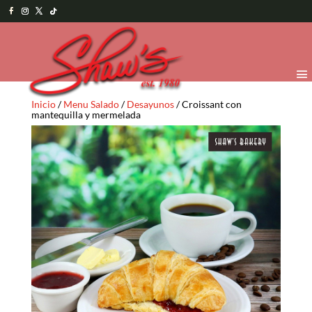
Inicio
/
Menu Salado
/
Desayunos
/ Croissant con
mantequilla y mermelada