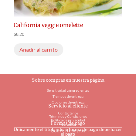
California veggie omelette
$
8.20
Añadir al carrito
Sobre compras en nuestra página
Sensitividad a ingredientes
Tiempos de entrega
Opciones de entrega
Servicio al cliente
Contáctenos
Términos y Condiciones
Política de privacidad
Formas de pago
Garantía
Únicamente el titular de la forma de pago debe hacer
Sobre Nosotros
el pago