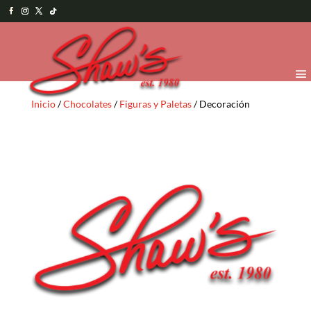
Inicio
/
Chocolates
/
Figuras y Paletas
/ Decoración