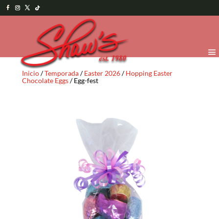
Inicio
/
Temporada
/
Easter 2026
/
Hopping Easter
Chocolate Eggs
/ Egg-fest