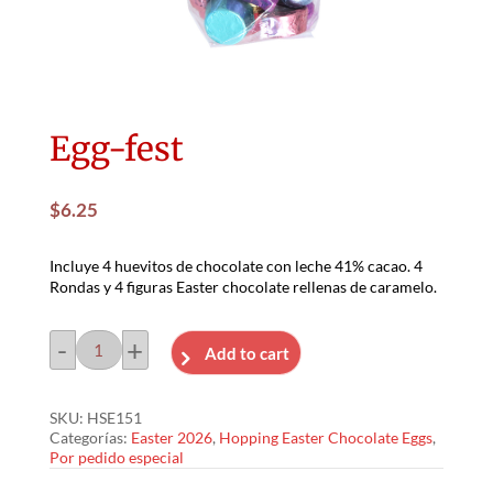
Egg-fest
$
6.25
Incluye 4 huevitos de chocolate con leche 41% cacao. 4
Rondas y 4 figuras Easter chocolate rellenas de caramelo.
-
+
Add to cart
Egg-
fest
SKU:
HSE151
cantidad
Categorías:
Easter 2026
,
Hopping Easter Chocolate Eggs
,
Por pedido especial