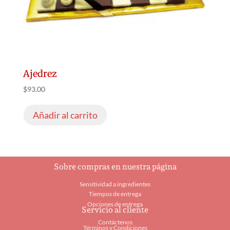
Ajedrez
$
93.00
Añadir al carrito
Sobre compras en nuestra página
Sensitividad a ingredientes
Tiempos de entrega
Opciones de entrega
Servicio al cliente
Contáctenos
Términos y Condiciones