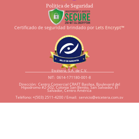
Política de Seguridad
Certificado de seguridad brindado por
Lets Encrypt™
Etcétera, S.A. de C.V.
NIT: 0614-171180-001-8
Dirección: Centro Comercial CRAFT Basilea, Boulevard del
Hipodromo #2-502, Colonia San Benito, San Salvador, El
Salvador, Centro América
Teléfono: +(503) 2511-4200 / Email:
servicio@etcetera.com.sv
Sensitividad a ingredientes
Si tiene sensitividad a
algunos ingredientes por
alergias, diábetes, o otras
condiciones, es imperativo