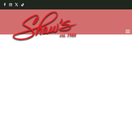
Inicio
/
Temporada
/
Easter 2026
/
Hopping
Chocolates
/ Happy Bunny