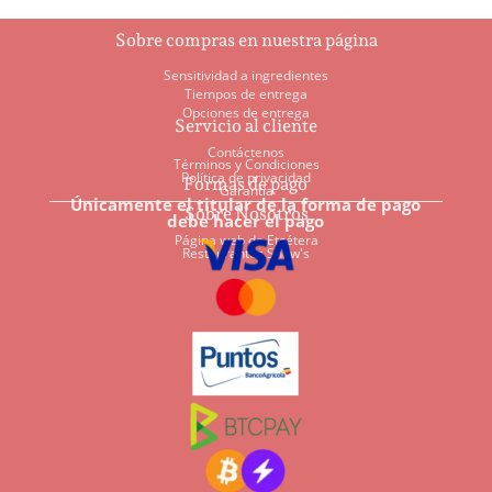
Sobre compras en nuestra página
Sensitividad a ingredientes
Tiempos de entrega
Opciones de entrega
Servicio al cliente
Contáctenos
Términos y Condiciones
Política de privacidad
Formas de pago
Garantía
Únicamente el titular de la forma de pago
Sobre Nosotros
debe hacer el pago
Página web de Etcétera
Restaurantes Shaw's