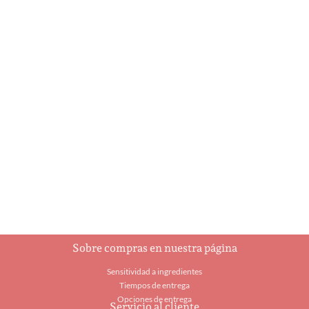
A Holly Jolly
Ajedrez
Christmas
$
93.00
$
5.95
Añadir al carrito
Añadir al carrito
Sobre compras en nuestra página
Sensitividad a ingredientes
Tiempos de entrega
Opciones de entrega
Servicio al cliente