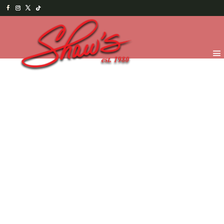
Inicio
/
Temporada
/
Navidad y Año Nuevo
2025
/
MasDeliciasNavideñas
/ HohohoMallows