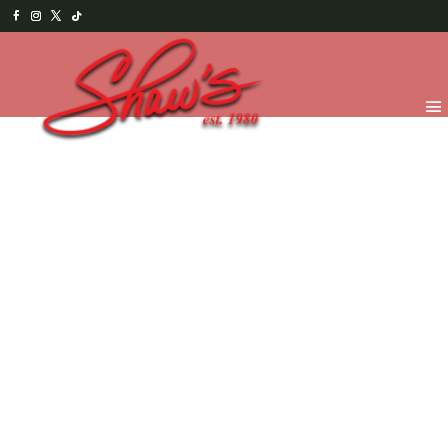
Inicio
/
Temporada
/
¡Feliz día de la Madre! -
2026
/
Chocolates para Mama
/ Hortensia