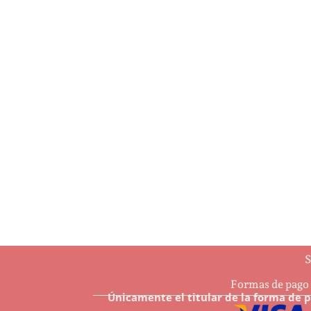
…And may all Your Christmases be
4 Ha
white
$
7.6
$
8.50
Añ
Añadir al carrito
S
Formas de pago
Únicamente el titular de la forma de 