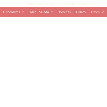
Blog
Restaurantes
eGift Card
Log In
Chocolates
Menú Salado
Bebidas
Gelato
Otros
cua (6)
 y 1 figura Easter de chocolate rellena de