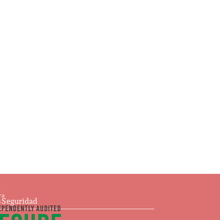
Ajedrez
$
93.00
Añadir al carrito
s
ra
e Seguridad
s