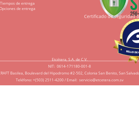
Tiempos de entrega
Opciones de entrega
Certificado de seguridad 
Etcétera, S.A. de C.V.
NIT: 0614-171180-001-8
RAFT Basilea, Boulevard del Hipodromo #2-502, Colonia San Benito, San Salvado
Teléfono: +(503) 2511-4200 / Email:
servicio@etcetera.com.sv
Sensitividad a ingredientes
tividad a algunos ingredientes por alergias, diábetes, o otras 
e tenga en mente que muchos de nuestros productos tienen ing
 azúcar, productos lácteos, soya, y otros que potencialmente pue
rsonas. Si tiene alguna de estas condiciones, por favor contác
r lo más de acorde a sus necesidades.