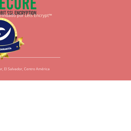
brindado por
Lets Encrypt™
r, El Salvador, Centro América
condiciones, es
redientes como
den ser dañinos
tenos para que