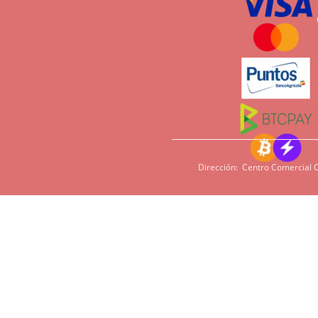
Dirección: Centro Comercial C
Si tiene sensi
imperativo qu
cacao, harina,
en algunas pe
podamos ofrece
Tiempos de entrega