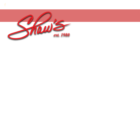
Inicio
/
Temporada
/
Easter 2026
/
Hopping Eas