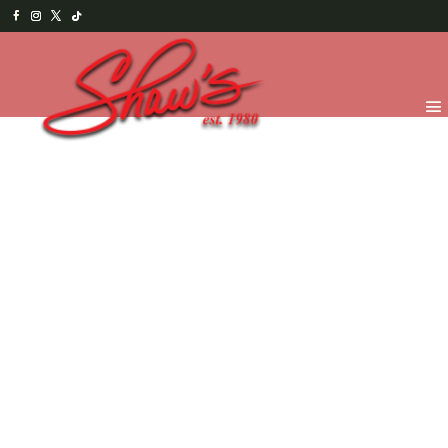
Inicio
/
Temporada
/
¡Feliz día de la Madre! -
2026
/
Chocolates para Mama
/ Joyero corazón