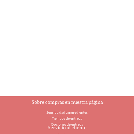
Ballerina
Botella de
champagne
$
8.25
$
21.95
Añadir al carrito
Añadir al carrito
Sobre compras en nuestra página
Sensitividad a ingredientes
Tiempos de entrega
Opciones de entrega
Servicio al cliente