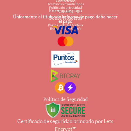
Contáctenos
Términos y Condiciones
Política de privacidad
Formas de pago
Garantía
Únicamente el titular de la forma de pago debe hacer
Sobre Nosotros
el pago
Página web de Etcétera
Restaurantes Shaw's
Política de Seguridad
Certificado de seguridad brindado por
Lets
Encrypt™