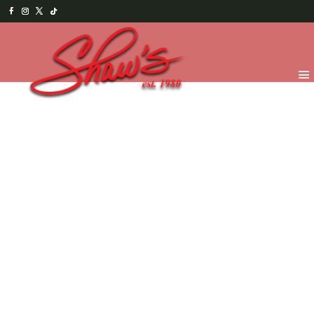
Inicio
/
Chocolates
/
Por pedido especial
/ Lancha