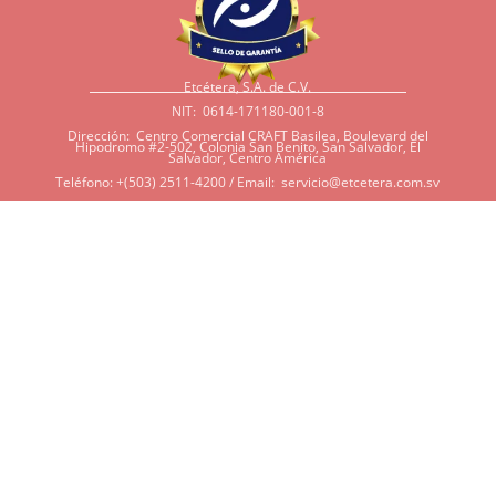
Etcétera, S.A. de C.V.
NIT: 0614-171180-001-8
Dirección: Centro Comercial CRAFT Basilea, Boulevard del
Hipodromo #2-502, Colonia San Benito, San Salvador, El
Salvador, Centro América
Teléfono: +(503) 2511-4200 / Email:
servicio@etcetera.com.sv
Sensitividad a ingredientes
Si tiene sensitividad a
algunos ingredientes por
alergias, diábetes, o otras
condiciones, es imperativo
que tenga en mente que
muchos de nuestros
productos tienen
ingredientes como cacao,
harina, azúcar, productos
lácteos, soya, y otros que
potencialmente pueden ser
dañinos en algunas