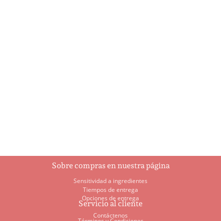
A Holly Jolly Christmas
Ajedrez
$
5.95
$
93.00
Añadir al
Añadir al
carrito
carrito
Sobre compras en nuestra página
Sensitividad a ingredientes
Tiempos de entrega
Opciones de entrega
Servicio al cliente
Contáctenos
Términos y Condiciones