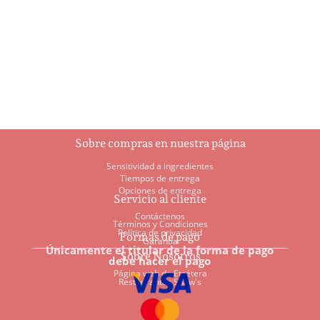
$
5.95
$
93.00
Añadir al
Añadir al
carrito
carrito
Sobre compras en nuestra página
Sensitividad a ingredientes
Tiempos de entrega
Opciones de entrega
Servicio al cliente
Contáctenos
Términos y Condiciones
Política de privacidad
Formas de pago
Garantía
Únicamente el titular de la forma de pago
Sobre Nosotros
debe hacer el pago
Página web de Etcétera
Restaurantes Shaw's