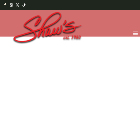
Inicio
/
Chocolates
/
Por pedido especial
/ Letras
Grandes – Mensaje en Chocolate