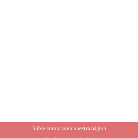
A Holly Jolly Christmas
Ajedrez
$
5.95
$
93.00
Añadir al
Añadir al
carrito
carrito
Sobre compras en nuestra página