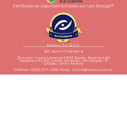
Certificado de seguridad brindado por
Lets Encrypt™
Etcétera, S.A. de C.V.
NIT: 0614-171180-001-8
Dirección: Centro Comercial CRAFT Basilea, Boulevard del
Hipodromo #2-502, Colonia San Benito, San Salvador, El
Salvador, Centro América
Teléfono: +(503) 2511-4200 / Email:
servicio@etcetera.com.sv
Sensitividad a ingredientes
Si tiene sensitividad a
algunos ingredientes por
alergias, diábetes, o otras
condiciones, es imperativo
que tenga en mente que
muchos de nuestros
productos tienen
ingredientes como cacao,