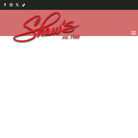
Inicio
/
Chocolates
/
Por pedido especial
/ Listón del
cáncer