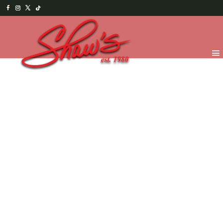
Inicio
/
Temporada
/
Valentine's 2026
/
VDay Cakes
/ Love
– Chocolate cake