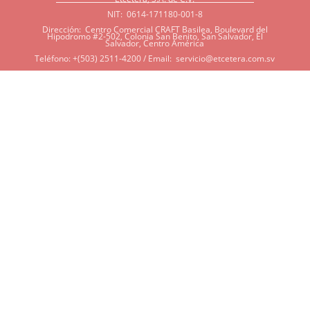
NIT: 0614-171180-001-8
Dirección: Centro Comercial CRAFT Basilea, Boulevard del
Hipodromo #2-502, Colonia San Benito, San Salvador, El
Salvador, Centro América
Teléfono: +(503) 2511-4200 / Email:
servicio@etcetera.com.sv
Sensitividad a ingredientes
Si tiene sensitividad a
algunos ingredientes por
alergias, diábetes, o otras
condiciones, es imperativo
que tenga en mente que
muchos de nuestros
productos tienen
ingredientes como cacao,
harina, azúcar, productos
lácteos, soya, y otros que
potencialmente pueden ser
dañinos en algunas
personas. Si tiene alguna de
estas condiciones, por favor
contáctenos para que
podamos ofrecer lo más de