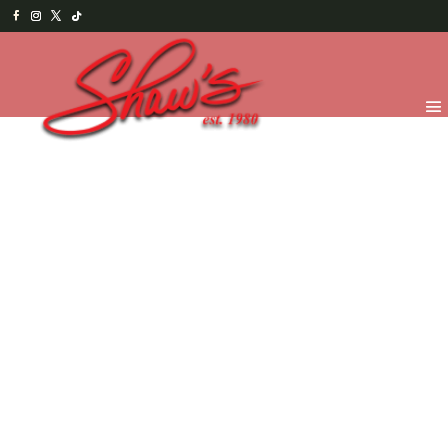
Inicio
/
Temporada
/
Navidad y Año Nuevo
2025
/
Chocolates Navideños
/ Merry Christmas