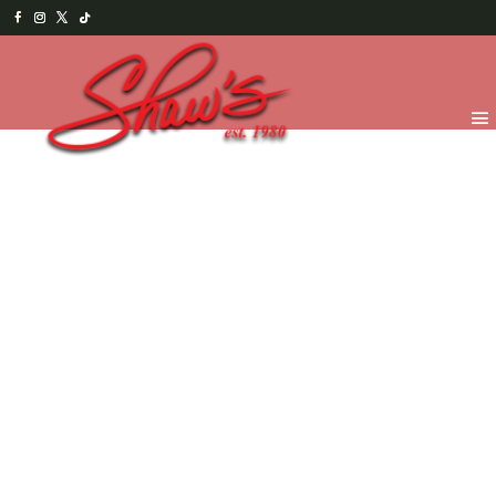
Inicio
/
Shaw's Bakery
/
Repostería
/ Mini Tartaleta de
Banano