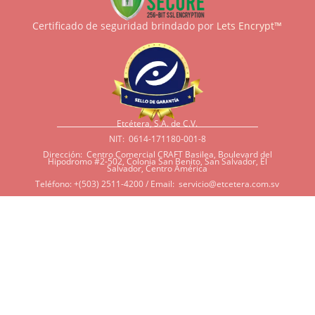
Certificado de seguridad brindado por
Lets Encrypt™
Etcétera, S.A. de C.V.
NIT: 0614-171180-001-8
Dirección: Centro Comercial CRAFT Basilea, Boulevard del
Hipodromo #2-502, Colonia San Benito, San Salvador, El
Salvador, Centro América
Teléfono: +(503) 2511-4200 / Email:
servicio@etcetera.com.sv
Sensitividad a ingredientes
Si tiene sensitividad a
algunos ingredientes por
alergias, diábetes, o otras
condiciones, es imperativo
que tenga en mente que
muchos de nuestros
productos tienen