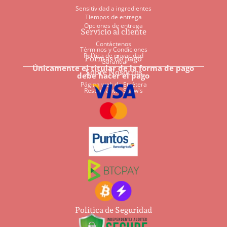
Sensitividad a ingredientes
Tiempos de entrega
Opciones de entrega
Servicio al cliente
Contáctenos
Términos y Condiciones
Política de privacidad
Formas de pago
Garantía
Únicamente el titular de la forma de pago
Sobre Nosotros
debe hacer el pago
Página web de Etcétera
Restaurantes Shaw's
Política de Seguridad