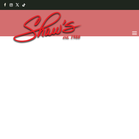
Inicio
/
Shaw's Bakery
/
Panaderia
/ Orange Pound
cake