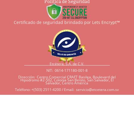
Política de Seguridad
Certificado de seguridad brindado por
Lets Encrypt™
Etcétera, S.A. de C.V.
NIT: 0614-171180-001-8
Dirección: Centro Comercial CRAFT Basilea, Boulevard del
Hipodromo #2-502, Colonia San Benito, San Salvador, El
Salvador, Centro América
Teléfono: +(503) 2511-4200 / Email:
servicio@etcetera.com.sv
Sensitividad a ingredientes
Si tiene sensitividad a
algunos ingredientes por
alergias, diábetes, o otras
condiciones, es imperativo
que tenga en mente que