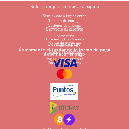
Sobre compras en nuestra página
Sensitividad a ingredientes
Tiempos de entrega
Opciones de entrega
Servicio al cliente
Contáctenos
Términos y Condiciones
Política de privacidad
Formas de pago
Garantía
Únicamente el titular de la forma de pago
Sobre Nosotros
debe hacer el pago
Página web de Etcétera
Restaurantes Shaw's