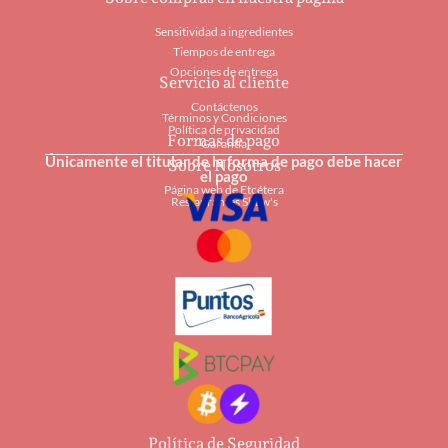
Sensitividad a ingredientes
Tiempos de entrega
Opciones de entrega
Servicio al cliente
Contáctenos
Términos y Condiciones
Política de privacidad
Formas de pago
Garantía
Únicamente el titular de la forma de pago debe hacer
Sobre Nosotros
el pago
Página web de Etcétera
Restaurantes Shaw's
Política de Seguridad