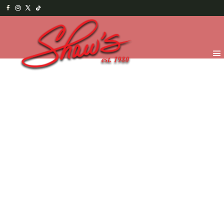
Inicio
/
Temporada
/
Happy Halloween 2025
/
Trick or
Treat - Chocolates
/ OREO POPS