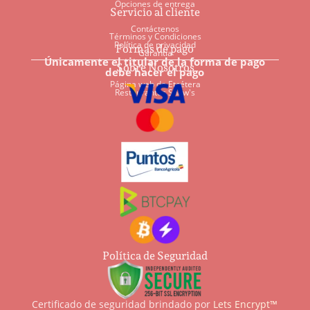
Opciones de entrega
Servicio al cliente
Contáctenos
Términos y Condiciones
Política de privacidad
Formas de pago
Garantía
Únicamente el titular de la forma de pago
Sobre Nosotros
debe hacer el pago
Página web de Etcétera
Restaurantes Shaw's
Política de Seguridad
Certificado de seguridad brindado por
Lets Encrypt™