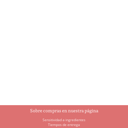
Ballerina
Botella de champagne
$
8.25
$
21.95
Añadir al
Añadir al
carrito
carrito
Sobre compras en nuestra página
Sensitividad a ingredientes
Tiempos de entrega