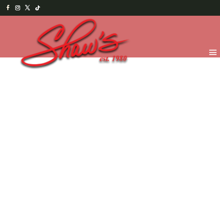
Inicio
/
Chocolates
/
Figuras y Paletas
/ Osito parado