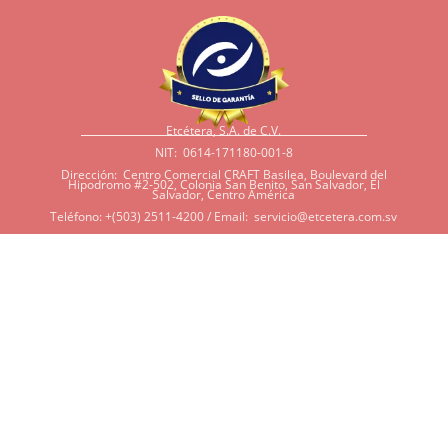
Etcétera, S.A. de C.V.
NIT: 0614-171180-001-8
Dirección: Centro Comercial CRAFT Basilea, Boulevard del
Hipodromo #2-502, Colonia San Benito, San Salvador, El
Salvador, Centro América
Teléfono: +(503) 2511-4200 / Email:
servicio@etcetera.com.sv
Sensitividad a ingredientes
Si tiene sensitividad a
algunos ingredientes por
alergias, diábetes, o otras
condiciones, es imperativo
que tenga en mente que
muchos de nuestros
productos tienen
ingredientes como cacao,
harina, azúcar, productos