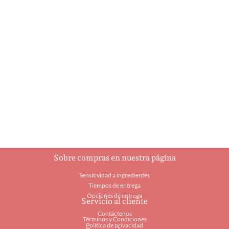
Ballerina
Botella de
champagne
$
8.25
$
21.95
Añadir al carrito
Añadir al carrito
Sobre compras en nuestra página
Sensitividad a ingredientes
Tiempos de entrega
Opciones de entrega
Servicio al cliente
Contáctenos
Términos y Condiciones
Política de privacidad