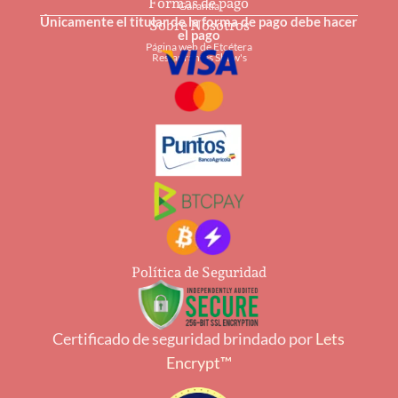
Formas de pago
Garantía
Únicamente el titular de la forma de pago debe hacer
Sobre Nosotros
el pago
Página web de Etcétera
Restaurantes Shaw's
Política de Seguridad
Certificado de seguridad brindado por
Lets
Encrypt™