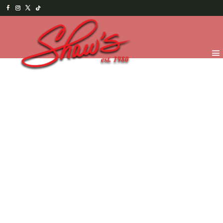
Inicio
/
Chocolates
/
Figuras y Paletas
/ Osito Oscar