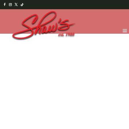
Inicio
/
Temporada
/
Asistente Administrativo
2026
/ Paletas medianas de flores