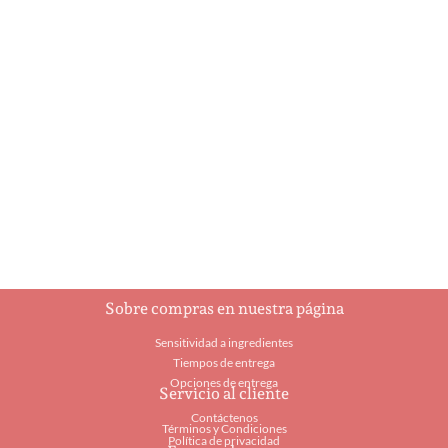
Ballerina
Botella de
champagne
$
8.25
$
21.95
Añadir al carrito
Añadir al carrito
Sobre compras en nuestra página
Sensitividad a ingredientes
Tiempos de entrega
Opciones de entrega
Servicio al cliente
Contáctenos
Términos y Condiciones
Política de privacidad