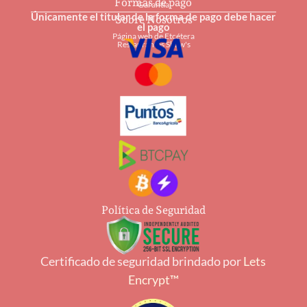
Formas de pago
Garantía
Únicamente el titular de la forma de pago debe hacer
Sobre Nosotros
el pago
Página web de Etcétera
Restaurantes Shaw's
Política de Seguridad
Certificado de seguridad brindado por
Lets
Encrypt™