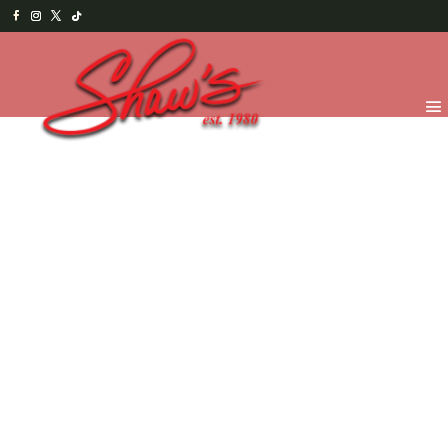
Inicio
/
Chocolates
/
Figuras y Paletas
/ Paletas medianas