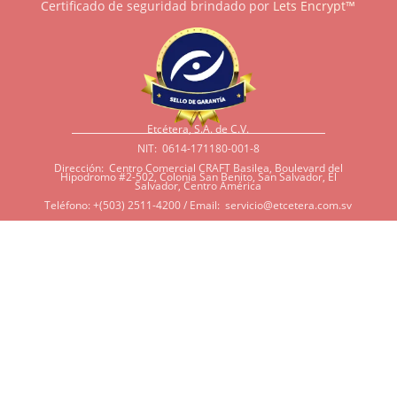
Certificado de seguridad brindado por
Lets Encrypt™
Etcétera, S.A. de C.V.
NIT: 0614-171180-001-8
Dirección: Centro Comercial CRAFT Basilea, Boulevard del
Hipodromo #2-502, Colonia San Benito, San Salvador, El
Salvador, Centro América
Teléfono: +(503) 2511-4200 / Email:
servicio@etcetera.com.sv
Sensitividad a ingredientes
Si tiene sensitividad a
algunos ingredientes por
alergias, diábetes, o otras
condiciones, es imperativo
que tenga en mente que
muchos de nuestros
productos tienen
ingredientes como cacao,