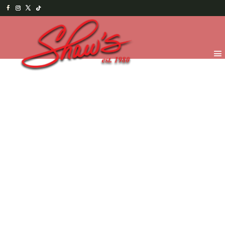
Inicio
/
Shaw's Bakery
/
Repostería
/ Pastelito de
guayaba