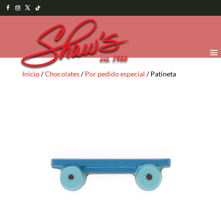
Inicio
/
Chocolates
/
Por pedido especial
/ Patineta