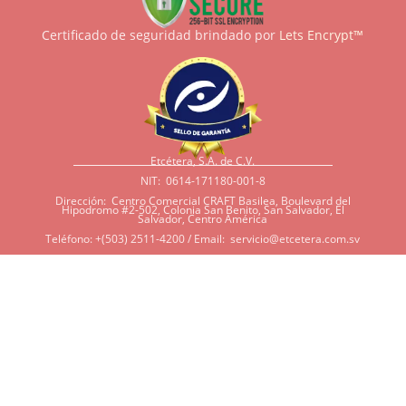
Certificado de seguridad brindado por
Lets Encrypt™
Etcétera, S.A. de C.V.
NIT: 0614-171180-001-8
Dirección: Centro Comercial CRAFT Basilea, Boulevard del
Hipodromo #2-502, Colonia San Benito, San Salvador, El
Salvador, Centro América
Teléfono: +(503) 2511-4200 / Email:
servicio@etcetera.com.sv
Sensitividad a ingredientes
Si tiene sensitividad a
algunos ingredientes por
alergias, diábetes, o otras
condiciones, es imperativo
que tenga en mente que
muchos de nuestros
productos tienen