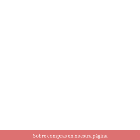
A Holly Jolly Christmas
Ajedrez
$
5.95
$
93.00
Añadir al
Añadir al
carrito
carrito
Sobre compras en nuestra página