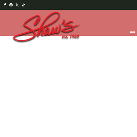
Inicio
/
Temporada
/
Easter 2026
/
Hopping
Chocolates
/ Patito