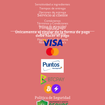
Sensitividad a ingredientes
Tiempos de entrega
Opciones de entrega
Servicio al cliente
Contáctenos
Términos y Condiciones
Política de privacidad
Formas de pago
Garantía
Únicamente el titular de la forma de pago
Sobre Nosotros
debe hacer el pago
Página web de Etcétera
Restaurantes Shaw's
Política de Seguridad