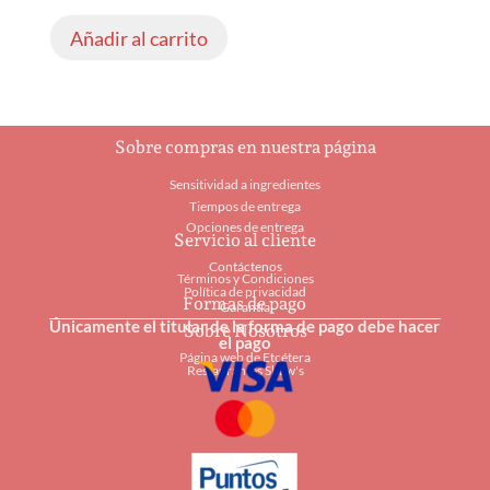
Añadir al carrito
Sobre compras en nuestra página
Sensitividad a ingredientes
Tiempos de entrega
Opciones de entrega
Servicio al cliente
Contáctenos
Términos y Condiciones
Política de privacidad
Formas de pago
Garantía
Únicamente el titular de la forma de pago debe hacer
Sobre Nosotros
el pago
Página web de Etcétera
Restaurantes Shaw's