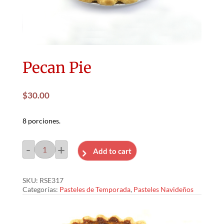
Pecan Pie
$
30.00
8 porciones.
-
+
Add to cart
Pecan
Pie
SKU:
RSE317
cantidad
Categorías:
Pasteles de Temporada
,
Pasteles Navideños