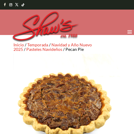
Inicio
/
Temporada
/
Navidad y Año Nuevo
2025
/
Pasteles Navideños
/ Pecan Pie