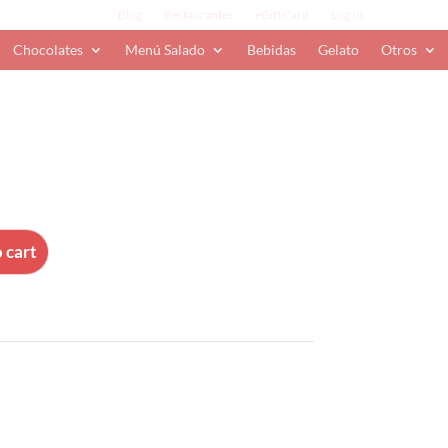
Blog
Restaurantes
eGift Card
Log In
Chocolates
Menú Salado
Bebidas
Gelato
Otros
 cart