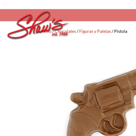
Inicio
/
Chocolates
/
Figuras y Paletas
/ Pistola