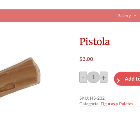
Bakery
Pistola
$
3.00
-
+
Add to
Pistola
cantidad
SKU:
HS-232
Categoría:
Figuras y Paletas