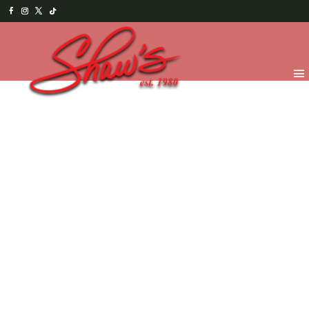
Inicio
/
Menu Salado
/
Entradas y Ensaladas
/ Potato
salad