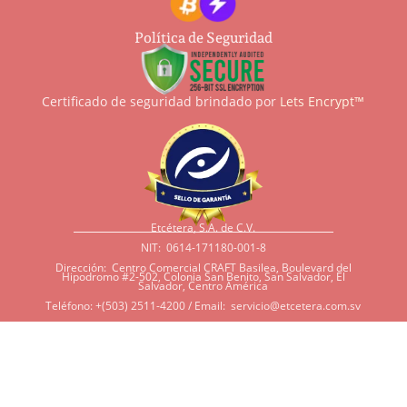
Política de Seguridad
Certificado de seguridad brindado por
Lets Encrypt™
Etcétera, S.A. de C.V.
NIT: 0614-171180-001-8
Dirección: Centro Comercial CRAFT Basilea, Boulevard del
Hipodromo #2-502, Colonia San Benito, San Salvador, El
Salvador, Centro América
Teléfono: +(503) 2511-4200 / Email:
servicio@etcetera.com.sv
Sensitividad a ingredientes
Si tiene sensitividad a
algunos ingredientes por
alergias, diábetes, o otras