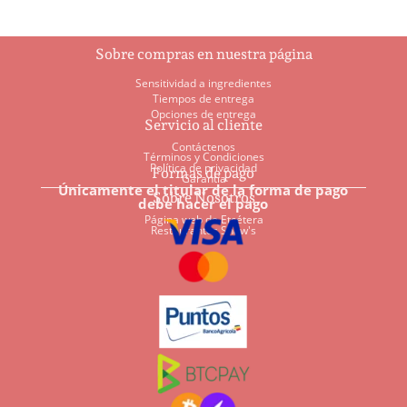
Sobre compras en nuestra página
Sensitividad a ingredientes
Tiempos de entrega
Opciones de entrega
Servicio al cliente
Contáctenos
Términos y Condiciones
Política de privacidad
Formas de pago
Garantía
Únicamente el titular de la forma de pago
Sobre Nosotros
debe hacer el pago
Página web de Etcétera
Restaurantes Shaw's