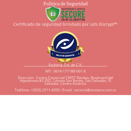
Política de Seguridad
Certificado de seguridad brindado por
Lets Encrypt™
Etcétera, S.A. de C.V.
NIT: 0614-171180-001-8
Dirección: Centro Comercial CRAFT Basilea, Boulevard del
Hipodromo #2-502, Colonia San Benito, San Salvador, El
Salvador, Centro América
Teléfono: +(503) 2511-4200 / Email:
servicio@etcetera.com.sv
Sensitividad a ingredientes
Si tiene sensitividad a
algunos ingredientes por
alergias, diábetes, o otras
condiciones, es imperativo