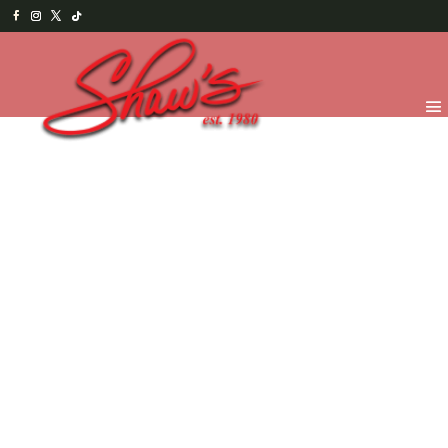
Inicio
/
Shaw's Bakery
/
Pies y Pasteles
/
Pasteles de
Temporada
/ Selva Blanca