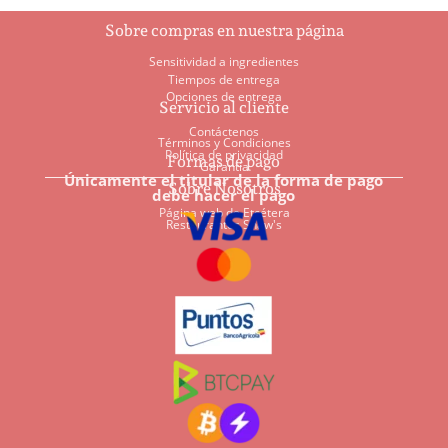
Sobre compras en nuestra página
Sensitividad a ingredientes
Tiempos de entrega
Opciones de entrega
Servicio al cliente
Contáctenos
Términos y Condiciones
Política de privacidad
Formas de pago
Garantía
Únicamente el titular de la forma de pago
Sobre Nosotros
debe hacer el pago
Página web de Etcétera
Restaurantes Shaw's