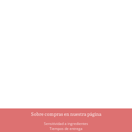
Ballerina
Botella de champagne
$
8.25
$
21.95
Añadir al
Añadir al
carrito
carrito
Sobre compras en nuestra página
Sensitividad a ingredientes
Tiempos de entrega