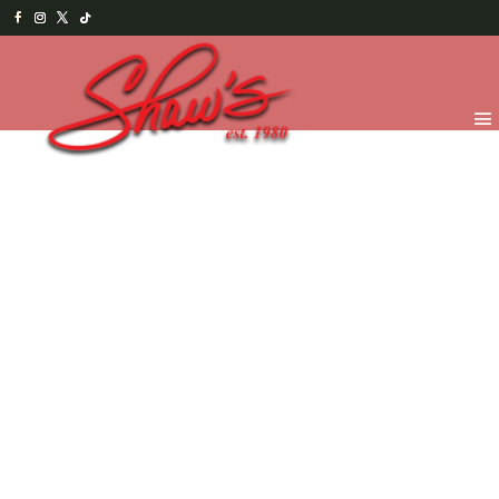
Inicio
/
Chocolates
/
Figuras y Paletas
/ Set de Peces