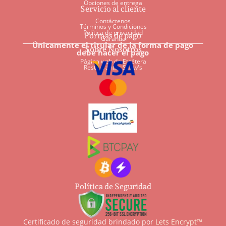
Opciones de entrega
Servicio al cliente
Contáctenos
Términos y Condiciones
Política de privacidad
Formas de pago
Garantía
Únicamente el titular de la forma de pago
Sobre Nosotros
debe hacer el pago
Página web de Etcétera
Restaurantes Shaw's
Política de Seguridad
Certificado de seguridad brindado por
Lets Encrypt™