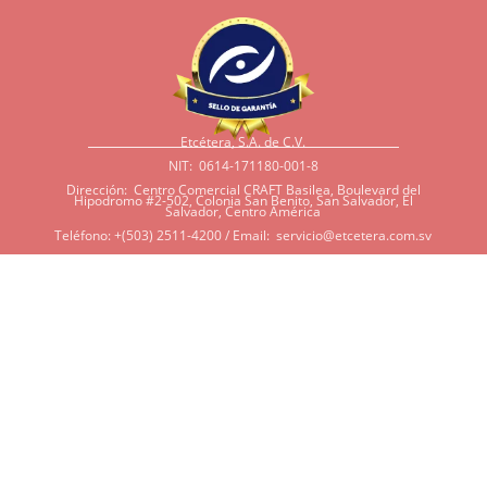
Etcétera, S.A. de C.V.
NIT: 0614-171180-001-8
Dirección: Centro Comercial CRAFT Basilea, Boulevard del
Hipodromo #2-502, Colonia San Benito, San Salvador, El
Salvador, Centro América
Teléfono: +(503) 2511-4200 / Email:
servicio@etcetera.com.sv
Sensitividad a ingredientes
Si tiene sensitividad a
algunos ingredientes por
alergias, diábetes, o otras
condiciones, es imperativo
que tenga en mente que
muchos de nuestros
productos tienen
ingredientes como cacao,
harina, azúcar, productos