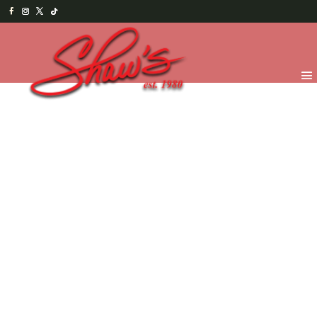
Inicio
/
Shaw's Bakery
/
Repostería
/ Strudel de Manzana