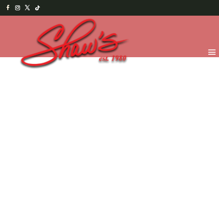
Inicio
/
Shaw's Bakery
/
Pies y Pasteles
/
Pasteles de
Temporada
/ Tarta de Almendra