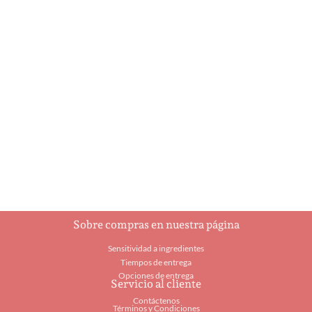
Brazo de Fresas con
Brazo de Fresas con
Chocolate Blanco
Chocolate Oscuro
$
44.55
$
44.55
Añadir al carrito
Añadir al carrito
Sobre compras en nuestra página
Sensitividad a ingredientes
Tiempos de entrega
Opciones de entrega
Servicio al cliente
Contáctenos
Términos y Condiciones