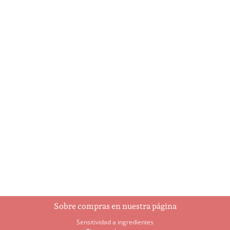
Buttermilk pancakes
California veggie
(banana, strawberry, or
omelette
chocolate sauce!)
$
8.20
$
7.60
Añadir al
Añadir al
carrito
carrito
Sobre compras en nuestra página
Sensitividad a ingredientes