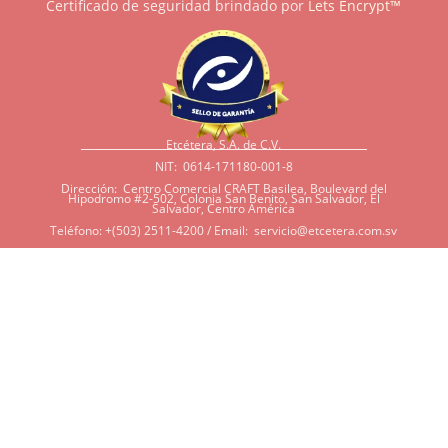
Certificado de seguridad brindado por
Lets Encrypt™
Etcétera, S.A. de C.V.
NIT: 0614-171180-001-8
Dirección: Centro Comercial CRAFT Basilea, Boulevard del
Hipodromo #2-502, Colonia San Benito, San Salvador, El
Salvador, Centro América
Teléfono: +(503) 2511-4200 / Email:
servicio@etcetera.com.sv
Sensitividad a ingredientes
Si tiene sensitividad a
algunos ingredientes por
alergias, diábetes, o otras
condiciones, es imperativo
que tenga en mente que
muchos de nuestros
productos tienen
ingredientes como cacao,
harina, azúcar, productos