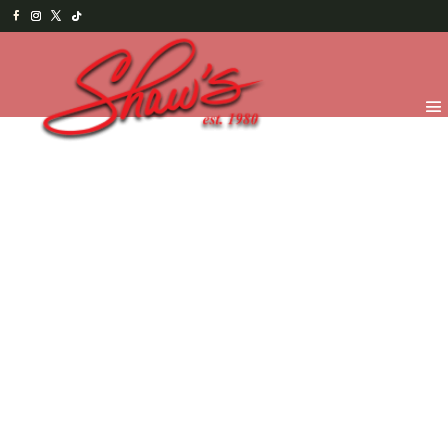
Inicio
/
Menu Salado
/
Desayunos
/ The Pipil