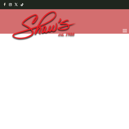
Inicio
/
Menu Salado
/
Hamburguesas
/ Tocino