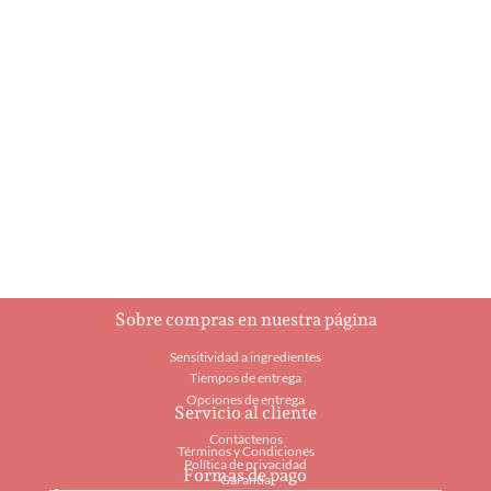
Mushroom Burger
Sloppy Joe
$
10.00
$
10.60
Añadir al carrito
Añadir al carrito
Sobre compras en nuestra página
Sensitividad a ingredientes
Tiempos de entrega
Opciones de entrega
Servicio al cliente
Contáctenos
Términos y Condiciones
Política de privacidad
Formas de pago
Garantía