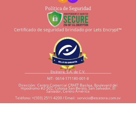
Política de Seguridad
Certificado de seguridad brindado por
Lets Encrypt™
Etcétera, S.A. de C.V.
NIT: 0614-171180-001-8
Dirección: Centro Comercial CRAFT Basilea, Boulevard del
Hipodromo #2-502, Colonia San Benito, San Salvador, El
Salvador, Centro América
Teléfono: +(503) 2511-4200 / Email:
servicio@etcetera.com.sv
Sensitividad a ingredientes
Si tiene sensitividad a
algunos ingredientes por
alergias, diábetes, o otras
condiciones, es imperativo