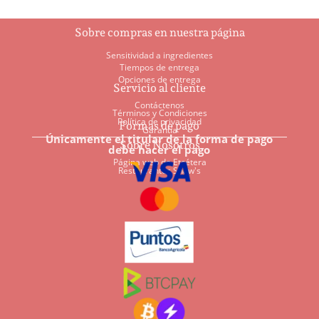
Sobre compras en nuestra página
Sensitividad a ingredientes
Tiempos de entrega
Opciones de entrega
Servicio al cliente
Contáctenos
Términos y Condiciones
Política de privacidad
Formas de pago
Garantía
Únicamente el titular de la forma de pago
Sobre Nosotros
debe hacer el pago
Página web de Etcétera
Restaurantes Shaw's