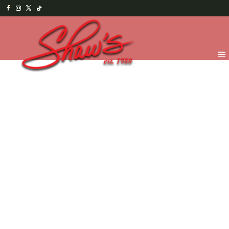
Inicio
/
Chocolates
/
Figuras y Paletas
/ Tortugash