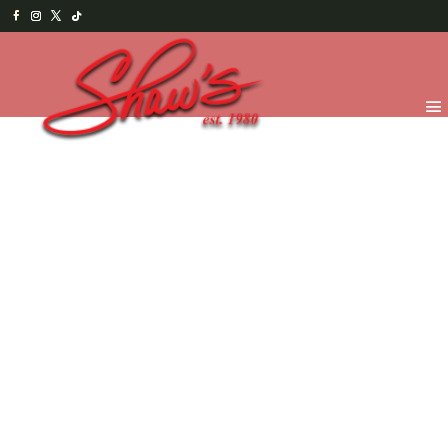
Inicio
/
Temporada
/
Navidad y Año Nuevo
2025
/
Chocolates Navideños
/ Trineo con rondas de
chocolate rellenas de caramelo