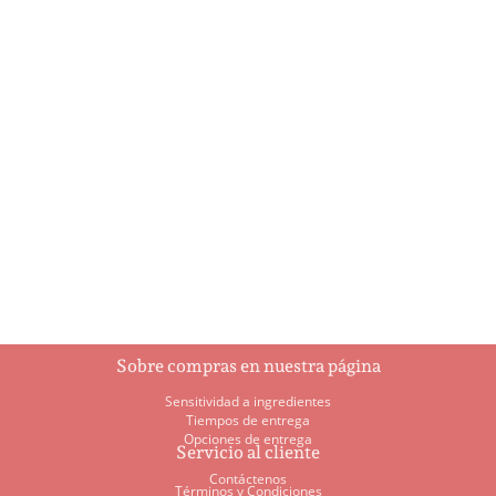
A Holly Jolly Christmas
Ajedrez
$
5.95
$
93.00
Añadir al
Añadir al
carrito
carrito
Sobre compras en nuestra página
Sensitividad a ingredientes
Tiempos de entrega
Opciones de entrega
Servicio al cliente
Contáctenos
Términos y Condiciones