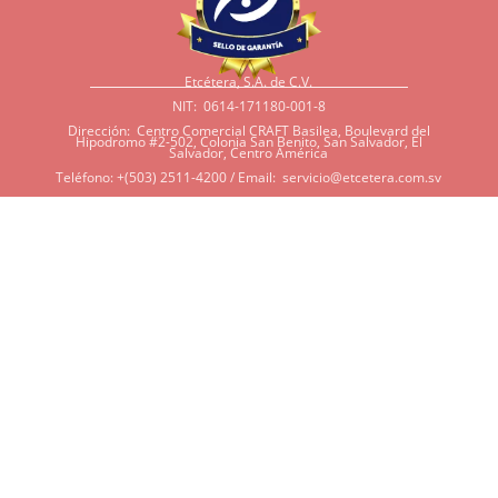
Etcétera, S.A. de C.V.
NIT: 0614-171180-001-8
Dirección: Centro Comercial CRAFT Basilea, Boulevard del
Hipodromo #2-502, Colonia San Benito, San Salvador, El
Salvador, Centro América
Teléfono: +(503) 2511-4200 / Email:
servicio@etcetera.com.sv
Sensitividad a ingredientes
Si tiene sensitividad a
algunos ingredientes por
alergias, diábetes, o otras
condiciones, es imperativo
que tenga en mente que
muchos de nuestros
productos tienen
ingredientes como cacao,
harina, azúcar, productos
lácteos, soya, y otros que
potencialmente pueden ser
dañinos en algunas