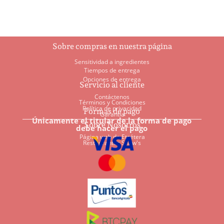
Sobre compras en nuestra página
Sensitividad a ingredientes
Tiempos de entrega
Opciones de entrega
Servicio al cliente
Contáctenos
Términos y Condiciones
Política de privacidad
Formas de pago
Garantía
Únicamente el titular de la forma de pago
Sobre Nosotros
debe hacer el pago
Página web de Etcétera
Restaurantes Shaw's