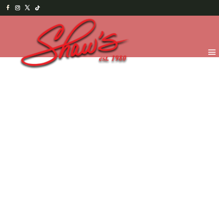
Inicio
/
Shaw's Bakery
/
Pies y Pasteles
/
Pasteles de
Temporada
/ Tropical Yogurt